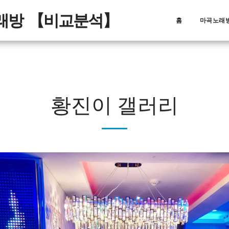
노래방 【비교분석】
홈
마곡노래방
황진이 갤러리