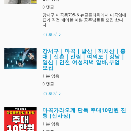
0 댓글
강서구 마곡동795-6 뉴골든타워에서 마곡임대
표가 직접 케어할 이쁜 공주님들을 모집 합니
다.
더 보기
강서구｜마곡｜발산｜까치산｜홍
대｜신촌｜신림｜여의도｜강남｜
일산｜인천 여성저녁 알바,부업
모집
1 분 읽음
0 댓글
더 보기
마곡가라오케 단독 주대10만원 진
행 [신사장]
1 분 읽음