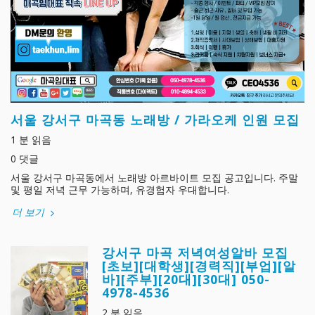
서울 강서구 마곡동 노래방 / 가라오케 인원 모집
1 분 읽음
0 댓글
서울 강서구 마곡동에서 노래방 아르바이트 모집 공고입니다. 주말
및 평일 저녁 근무 가능하며, 유경험자 우대합니다.
더 보기
강서구 마곡 저녁여성알바 모집
[초보][대학생][경력직][부업][알
바][주부][20대][30대] 050-
4978-4536
2 분 읽음