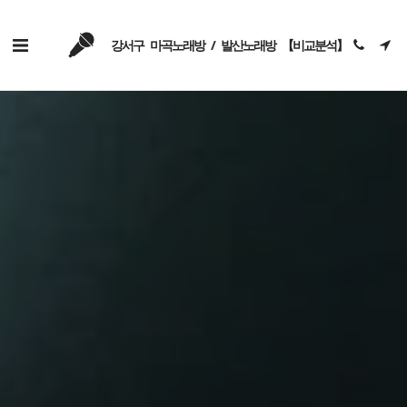
강서구 마곡노래방 / 발산노래방 【비교분석】