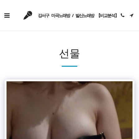
강서구 마곡노래방 / 발산노래방 【비교분석】
선물