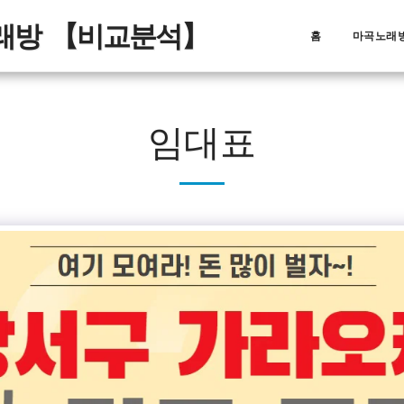
노래방 【비교분석】
홈
마곡노래방
임대표