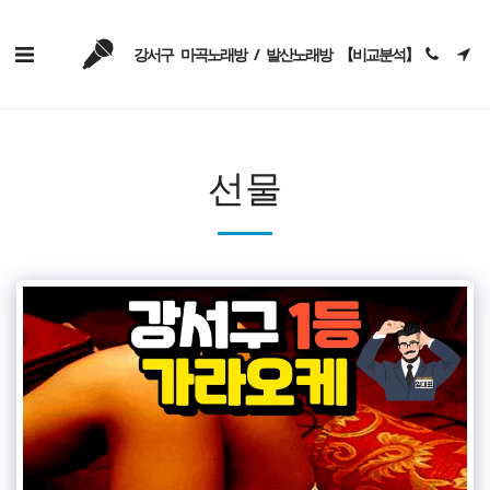
강서구 마곡노래방 / 발산노래방 【비교분석】
선물